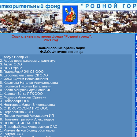
Социальные партнеры фонда "Родной город".
2021 год.
Наименование организации
Ф.И.О. Физического лица
Абдул Насир ИП
Ассоц предпр.сферы управл мус.
Атлас ООО
ВТБ-Страна
Гвардейский ЖК СЗ ООО
Европейский стиль СК ООО
Ильин Артем Вениаминович
Карамова Наталья Александровна
Кисляков Николай Витальевич
Косян Манушак Артиновна ИП
Красная Ветка ПТК ООО
Морозов Алексей Юрьевич
Нейрософт ООО
Нестерова Мария Вячеславовна
ОПОРА РОССИИ ИРО ООО
Перспектива ООО
Петров Алексей Аркадьевич ИП
Полетаев Григорий Александров
ПРОФЕССИОНАЛ ООО
Птицефабрика Кинешемская ОАО
Ритуал Ив комб спец обсл насел
Ритуал ОАО