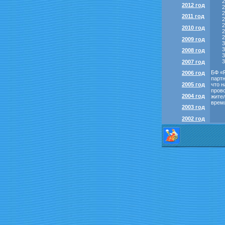
2012 год
2011 год
2010 год
2009 год
2008 год
2007 год
БФ «
2006 год
партн
2005 год
что 
пров
2004 год
жител
врем
2003 год
2002 год