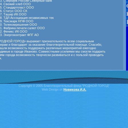
Сбербанк России Северный банк
Свежий хлеб ООО
Стандартпласт ООО
Статус ООО СК
Ташир ИК ООО
ТДЛ Ассоциация независимых тек
Тексмарк НПФ ООО
Телекомрешения ООО
Фабрика печати салют ООО
Феникс ИК ООО
Энергоконтракт ФПГ АО
РОДНОЙ ГОРОД» выражает признательность всем социальным
ерам и благодарит за оказание благотворительной помощи. Спасибо,
нашли возможность поддержать различные мероприятий ежегодно
одимые в городе Иваново. Совместными усилиями мы смогли подарить
ям города возможность творчески развиваться и с пользой проводить
я.
Copyright © 2005 Благотворительный фонд "РОДНОЙ ГОРОД"
Web Design от
Новикова И.А.