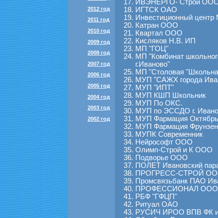
ИВЭНЕРГО- Строй ОО
2012 год
ИГТСК ОАО
Инвестиционный центр
2011 год
Катран ООО
2010 год
Квартал ООО
Кисляков Н.В. ИП
2009 год
МП "ГОЦ"
2008 год
МП "Комбинат школьного
г.Иваново"
2007 год
МП "Столовая "Школьна
2006 год
МУП "САЖХ города Ива
2005 год
МУП "ИПТ"
МУП КШП Школьник
2004 год
МУП По ОКС.
2003 год
МУП по ЭССДО г. Иван
МУП Фармация Октябрьс
2002 год
МУП Фармация Фрунзенс
МУПК Современник
Нейрософт ООО
Олимп-Строй и К ООО
Подворье ООО
ПОЛЕТ Ивановский пар
ПРОГРЕСС-СТРОЙ О
Промсвязьбанк ПАО Ив
ПРОФЕССИОНАЛ ООО
РБФ "ГФЦП"
Ритуал ОАО
РУСИЧ ИРОО ВПВ ФК и