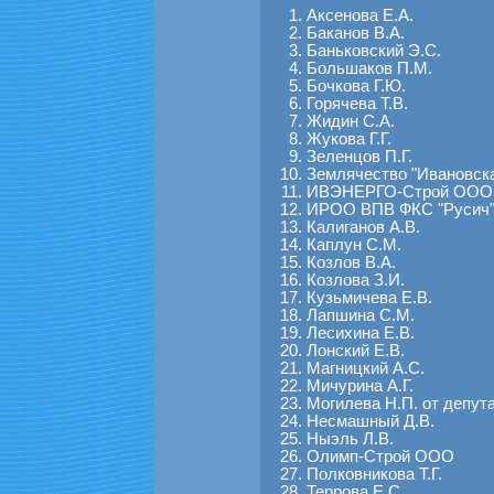
Аксенова Е.А.
Баканов В.А.
Баньковский Э.С.
Большаков П.М.
Бочкова Г.Ю.
Горячева Т.В.
Жидин С.А.
Жукова Г.Г.
Зеленцов П.Г.
Землячество "Ивановск
ИВЭНЕРГО-Строй ООО
ИРОО ВПВ ФКС "Русич
Калиганов А.В.
Каплун С.М.
Козлов В.А.
Козлова З.И.
Кузьмичева Е.В.
Лапшина С.М.
Лесихина Е.В.
Лонский Е.В.
Магницкий А.С.
Мичурина А.Г.
Могилева Н.П. от депут
Несмашный Д.В.
Ныэль Л.В.
Олимп-Строй ООО
Полковникова Т.Г.
Террова Е.С.