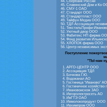
Сбербанк России
Славянский Дом и Ко 
СМУ-1 ОАО
Стандарт ООО
Стандартпласт ООО
Тайфун Медиа ООО
ТДЛ Ассоциация незави
ТекстильПрофи-Иванов
Уютный двор ООО
Фабитекс НП фирма О
Фонд развития Ильинско
ХЛОПОК фирма ООО
Центр независимых эк
Поступление пожертво
м
"ТЫ-нам ну
АРГО-ЦЕНТР ООО
Ассоциация ТДЛ
Бочкова Г.Ю.
Водоканал АО
Гостиница "Иваново" АО
Гостиничное хозяйство 
Ивановоискож ЗАО
Ивгорэлектросеть АО
ИвГТЭ ОАО
Ивмолокопродукт ООО
Ивхимпром ООО