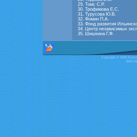
Томс С.Р.
Трофимова Е.С.
Турусова Ю.В.
Фомин П.А.
Фонд развития Ильинско
Центр независимых эк
Шишкина Г.Ф.
Copyright © 2005 Бл
Web De