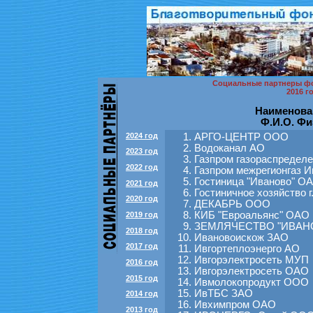
Социальные партнеры фо
2016 г
Наименова
Ф.И.О. Фи
2024 год
АРГО-ЦЕНТР ООО
Водоканал АО
2023 год
Газпром газораспредел
2022 год
Газпром межрегионгаз 
Гостиница "Иваново" О
2021 год
Гостиничное хозяйство 
2020 год
ДЕКАБРЬ ООО
КИБ "Евроальянс" ОАО
2019 год
ЗЕМЛЯЧЕСТВО "ИВАН
2018 год
Ивановоискож ЗАО
2017 год
Ивгортеплоэнерго АО
Ивгорэлектросеть МУП
2016 год
Ивгорэлектросеть ОАО
2015 год
Ивмолокопродукт ООО
ИвТБС ЗАО
2014 год
Ивхимпром ОАО
2013 год