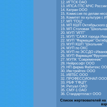
ИГТСК ОАО
ИПСА ГПС МЧС России
Катран ООО
Комиссия по делам нес
Комитет по культуре г. 
МП "ГОЦ"
МП КШП Октябрьского р
МП Столовая "Школьна
МУП "ИПТ"
МУП "САЖХ города Ива
МУП "Фармация" Октябрь
МУП КШП "Школьник"
МУП по ОКС
МУП по ЭССДО г.Ивано
МУП Фармация"Фрунзенс
МУПК "Современник"
Нейрософт ООО
НП фирма Фабитекс О
Ивстройтех ООО
ИВТБС ООО
ПРОФЕССИОНАЛ ООО
РБФ "ГФЦП"
Ритуал ОАО
СМУ-1 ОАО
Стандартпласт ООО
Список жертвователей на
взр