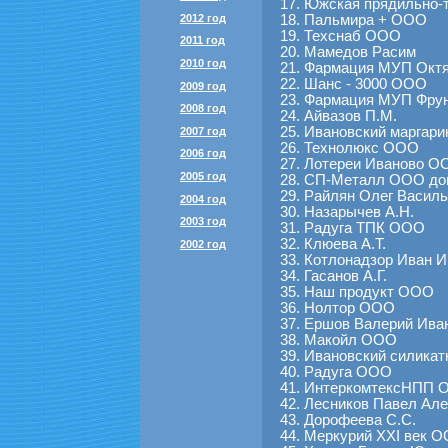
Южская прядильно-
2012 год
Пальмира + ООО
Техснаб ООО
2011 год
Мамедов Расим
2010 год
Фармация МУП Октя
Шанс - 3000 ООО
2009 год
Фармация МУП Фрун
2008 год
Айвазов П.М.
Ивановский маргар
2007 год
Технолюкс ООО
2006 год
Лотереи Иваново О
2005 год
СП-Металл ООО до
Райлян Олег Василь
2004 год
Назарычев А.Н.
2003 год
Радуга ТПК ООО
Клюева А.Т.
2002 год
Котлонадзор Иван И
Гасанов А.Г.
Наш продукт ООО
Нолтор ООО
Ершов Валерий Ива
Макойл ООО
Ивановский силика
Радуга ООО
ИнтеркомтексНПП 
Лесников Павел Але
Дорофеева С.С.
Меркурий ХХI век 