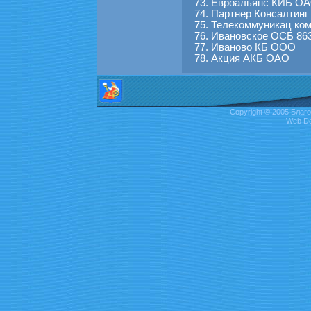
Евроальянс КИБ О
Партнер Консалтинг 
Телекоммуникац ко
Ивановское ОСБ 86
Иваново КБ ООО
Акция АКБ ОАО
Copyright © 2005 Бл
Web De