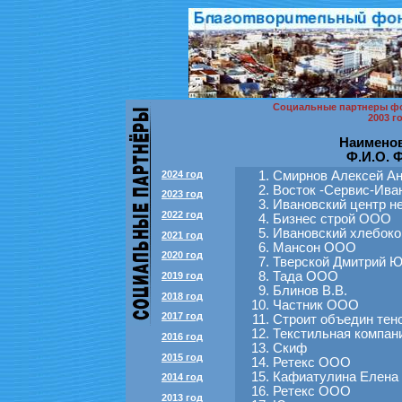
Социальные партнеры фо
2003 г
Наименов
Ф.И.О. 
2024 год
Смирнов Алексей А
Восток -Сервис-Ива
2023 год
Ивановский центр 
2022 год
Бизнес строй ООО
Ивановский хлебок
2021 год
Мансон ООО
2020 год
Тверской Дмитрий 
Тада ООО
2019 год
Блинов В.В.
2018 год
Частник ООО
2017 год
Строит объедин тен
Текстильная компа
2016 год
Скиф
2015 год
Ретекс ООО
Кафиатулина Елена
2014 год
Ретекс ООО
2013 год