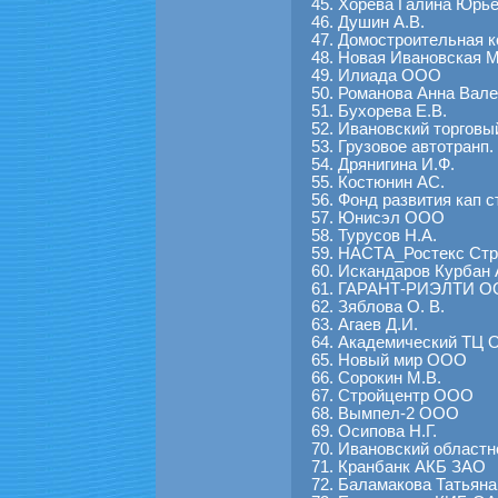
Хорева Галина Юрь
Душин А.В.
Домостроительная к
Новая Ивановская 
Илиада ООО
Романова Анна Вале
Бухорева Е.В.
Ивановский торговы
Грузовое автотранп
Дрянигина И.Ф.
Костюнин АС.
Фонд развития кап с
Юнисэл ООО
Турусов Н.А.
НАСТА_Ростекс Стр
Искандаров Курбан
ГАРАНТ-РИЭЛТИ О
Зяблова О. В.
Агаев Д.И.
Академический ТЦ
Новый мир ООО
Сорокин М.В.
Стройцентр ООО
Вымпел-2 ООО
Осипова Н.Г.
Ивановский област
Кранбанк АКБ ЗАО
Баламакова Татьяна